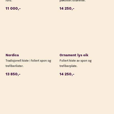
furu.
påkostet utførelse.
11 000,-
14 250,-
Nordica
Ornament lys eik
Tradisjonell kiste i foliert spon og
Foliert kiste av spon og
trefiberlister.
trefiberplate.
13 850,-
14 250,-